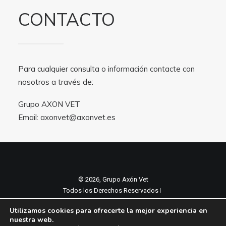
CONTACTO
Para cualquier consulta o información contacte con
nosotros a través de:
Grupo AXON VET
Email:
axonvet@axonvet.es
© 2026, Grupo Axón Vet
Todos los Derechos Reservados ǀ
Aviso legal y Politica de privacidad
ǀ
Utilizamos cookies para ofrecerte la mejor experiencia en
Política de cookies
nuestra web.