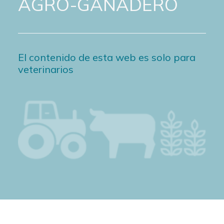
AGRO-GANADERO
El contenido de esta web es solo para
veterinarios