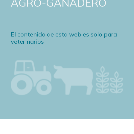
AGRO-GANADERO
El contenido de esta web es solo para
veterinarios