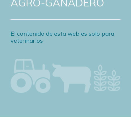
AGRO-GANADERO
El contenido de esta web es solo para
veterinarios