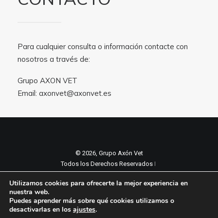
Para cualquier consulta o información contacte con
nosotros a través de:
Grupo AXON VET
Email:
axonvet@axonvet.es
© 2026, Grupo Axón Vet
Todos los Derechos Reservados ǀ
Aviso legal y Politica de privacidad
ǀ
Utilizamos cookies para ofrecerte la mejor experiencia en
Política de cookies
nuestra web.
Puedes aprender más sobre qué cookies utilizamos o
desactivarlas en los
ajustes
.