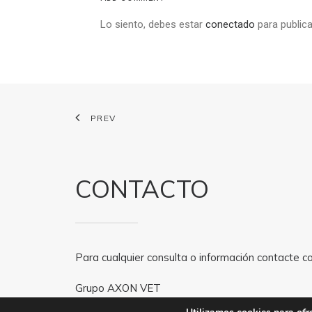
Lo siento, debes estar
conectado
para publica
PREV
CONTACTO
Para cualquier consulta o información contacte c
Grupo AXON VET
Email:
axonvet@axonvet.es