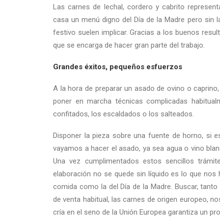
Las carnes de lechal, cordero y cabrito represent
casa un menú digno del Día de la Madre pero sin l
festivo suelen implicar. Gracias a los buenos resu
que se encarga de hacer gran parte del trabajo.
Grandes éxitos, pequeños esfuerzos
A la hora de preparar un asado de ovino o caprino,
poner en marcha técnicas complicadas habitual
confitados, los escaldados o los salteados.
Disponer la pieza sobre una fuente de horno, si es
vayamos a hacer el asado, ya sea agua o vino blanc
Una vez cumplimentados estos sencillos trámite
elaboración no se quede sin líquido es lo que nos h
comida como la del Día de la Madre. Buscar, tanto
de venta habitual, las carnes de origen europeo, nos
cría en el seno de la Unión Europea garantiza un pr