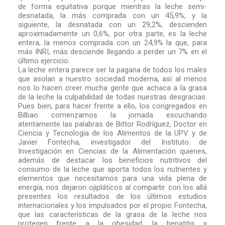
de forma equitativa porque mientras la leche semi-
desnatada, la más comprada con un 45,9%, y la
siguiente, la desnatada con un 29,2%, descienden
aproximadamente un 0,6%, por otra parte, es la leche
entera, la menos comprada con un 24,9% la que, para
más INRI, más desciende llegando a perder un 7% en el
último ejercicio.
La leche entera parece ser la pagana de todos los males
que asolan a nuestro sociedad moderna, así al menos
nos lo hacen creer mucha gente que achaca a la grasa
de la leche la culpabilidad de todas nuestras desgracias.
Pues bien, para hacer frente a ello, los congregados en
Bilbao comenzamos la jornada escuchando
atentamente las palabras de Bittor Rodríguez, Doctor en
Ciencia y Tecnología de los Alimentos de la UPV y de
Javier Fontecha, investigador del Instituto de
Investigación en Ciencias de la Alimentación quienes,
además de destacar los beneficios nutritivos del
consumo de la leche que aporta todos los nutrientes y
elementos que necesitamos para una vida plena de
energía, nos dejaron ojipláticos al compartir con los allá
presentes los resultados de los últimos estudios
internacionales y los impulsados por el propio Fontecha,
que las características de la grasa de la leche nos
protegen frente a la obesidad, la hepatitis y