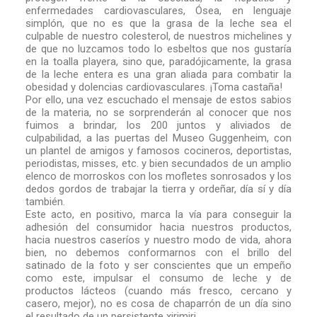
enfermedades cardiovasculares, Ósea, en lenguaje
simplón, que no es que la grasa de la leche sea el
culpable de nuestro colesterol, de nuestros michelines y
de que no luzcamos todo lo esbeltos que nos gustaría
en la toalla playera, sino que, paradójicamente, la grasa
de la leche entera es una gran aliada para combatir la
obesidad y dolencias cardiovasculares. ¡Toma castaña!
Por ello, una vez escuchado el mensaje de estos sabios
de la materia, no se sorprenderán al conocer que nos
fuimos a brindar, los 200 juntos y aliviados de
culpabilidad, a las puertas del Museo Guggenheim, con
un plantel de amigos y famosos cocineros, deportistas,
periodistas, misses, etc. y bien secundados de un amplio
elenco de morroskos con los mofletes sonrosados y los
dedos gordos de trabajar la tierra y ordeñar, día sí y día
también.
Este acto, en positivo, marca la vía para conseguir la
adhesión del consumidor hacia nuestros productos,
hacia nuestros caseríos y nuestro modo de vida, ahora
bien, no debemos conformarnos con el brillo del
satinado de la foto y ser conscientes que un empeño
como este, impulsar el consumo de leche y de
productos lácteos (cuando más fresco, cercano y
casero, mejor), no es cosa de chaparrón de un día sino
el resultado de un persistente xirimiri.