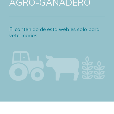
AGRO-GANADERO
El contenido de esta web es solo para
veterinarios