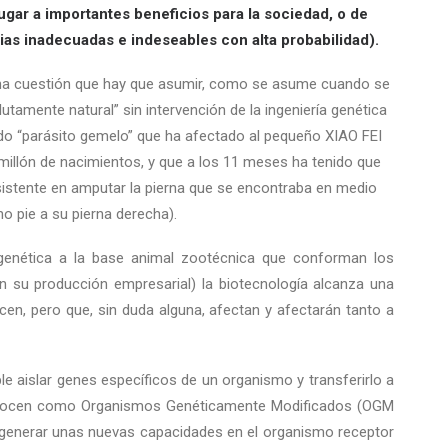
gar a importantes beneficios para la sociedad, o de
ias inadecuadas e indeseables con alta probabilidad).
 una cuestión que hay que asumir, como se asume cuando se
utamente natural” sin intervención de la ingeniería genética
do “parásito gemelo” que ha afectado al pequeño XIAO FEI
millón de nacimientos, y que a los 11 meses ha tenido que
istente en amputar la pierna que se encontraba en medio
ho pie a su pierna derecha).
a genética a la base animal zootécnica que conforman los
en su producción empresarial) la biotecnología alcanza una
en, pero que, sin duda alguna, afectan y afectarán tanto a
le aislar genes específicos de un organismo y transferirlo a
conocen como Organismos Genéticamente Modificados (OGM
e generar unas nuevas capacidades en el organismo receptor