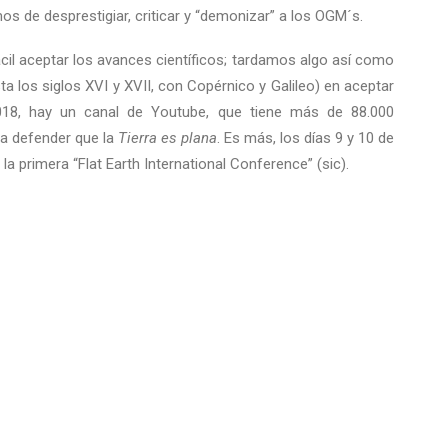
 de desprestigiar, criticar y “demonizar” a los OGM´s.
ácil aceptar los avances científicos; tardamos algo así como
a los siglos XVI y XVII, con Copérnico y Galileo) en aceptar
2018, hay un canal de Youtube, que tiene más de 88.000
 a defender que la
Tierra es plana
. Es más, los días 9 y 10 de
a primera “Flat Earth International Conference” (sic).