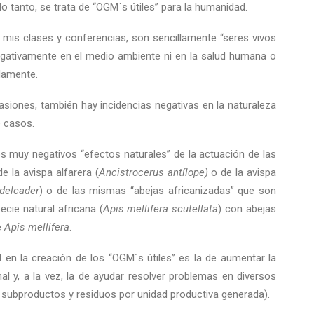
 lo tanto, se trata de “OGM´s útiles” para la humanidad.
mis clases y conferencias, son sencillamente “seres vivos
gativamente en el medio ambiente ni en la salud humana o
adamente.
asiones, también hay incidencias negativas en la naturaleza
 casos.
s muy negativos “efectos naturales” de la actuación de las
 la avispa alfarera (
Ancistrocerus antílope)
o de la avispa
delcader
) o de las mismas “abejas africanizadas” que son
cie natural africana (
Apis mellifera scutellata
) con abejas
e
Apis mellifera
.
 en la creación de los “OGM´s útiles” es la de aumentar la
mal y, a la vez, la de ayudar resolver problemas en diversos
 subproductos y residuos por unidad productiva generada).