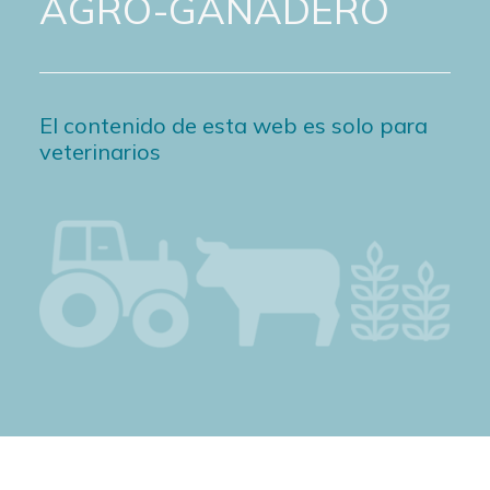
AGRO-GANADERO
El contenido de esta web es solo para
veterinarios