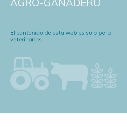
AGRO-GANADERO
El contenido de esta web es solo para
veterinarios