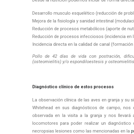
Desde la nutrición podemos incidir de forma directa
Desarrollo musculo esquelético (reducción de pro
Mejora de la fisiología y sanidad intestinal (modulac
Reducción de procesos metabólicos (aporte de nutr
Reducción de procesos infecciosos (incidencia en 
Incidencia directa en la calidad de canal (formación 
Pollo de 42 días de vida con postración, difi
(osteomielitis) y/o espondiloestesis y osteomieliti
Diagnóstico clínico de estos procesos
La observación clínica de las aves en granja y su 
Whitehead en sus diagnósticos de campo, nos da
observada en la visita a la granja y nos llevará
locomotores para poder realizar un diagnóstico d
necropsias lesiones como las mencionadas en la
p