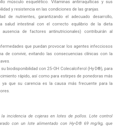
lo músculo esquelético. Vitaminas antirraquíticas y sus
lidad y resistencia en las condiciones de las granjas.
idad de nutrientes, garantizando el adecuado desarrollo,
a salud intestinal con el correcto equilibrio de la dieta
y ausencia de factores antinutricionales) contribuirán al
 enfermedades que puedan provocar los agentes infecciosos
 de convivir, evitando las consecuencias clínicas con la
 aves.
do su biodisponibilidad con 25-OH Colecalciferol (Hy·D®), para
ecimiento rápido, así como para estirpes de ponedoras más
, ya que su carencia es la causa más frecuente para la
ores.
la incidencia de cojeras en lotes de pollos. Lote control
arado con un lote alimentado con Hy•D® 69 mg/kg, que