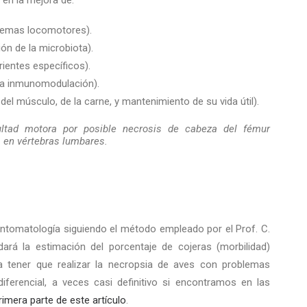
 en la mejora de:
blemas locomotores).
ión de la microbiota).
ientes específicos).
la inmunomodulación).
del músculo, de la carne, y mantenimiento de su vida útil).
cultad motora por posible necrosis de cabeza del fémur
s en vértebras lumbares.
sintomatología siguiendo el método empleado por el Prof. C.
rá la estimación del porcentaje de cojeras (morbilidad)
 a tener que realizar la necropsia de aves con problemas
iferencial, a veces casi definitivo si encontramos en las
rimera parte de este artículo
.