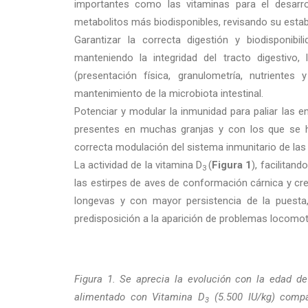
importantes como las vitaminas para el desarrol
metabolitos más biodisponibles, revisando su estabi
Garantizar la correcta digestión y biodisponibil
manteniendo la integridad del tracto digestivo, l
(presentación física, granulometría, nutrientes 
mantenimiento de la microbiota intestinal.
Potenciar y modular la inmunidad para paliar las
presentes en muchas granjas y con los que se ha
correcta modulación del sistema inmunitario de las
La actividad de la vitamina D
(
Figura 1
), facilitan
3
las estirpes de aves de conformación cárnica y cr
longevas y con mayor persistencia de la puesta
predisposición a la aparición de problemas locomot
Figura 1. Se aprecia la evolución con la edad de 
alimentado con Vitamina D
(5.500 IU/kg) comp
3