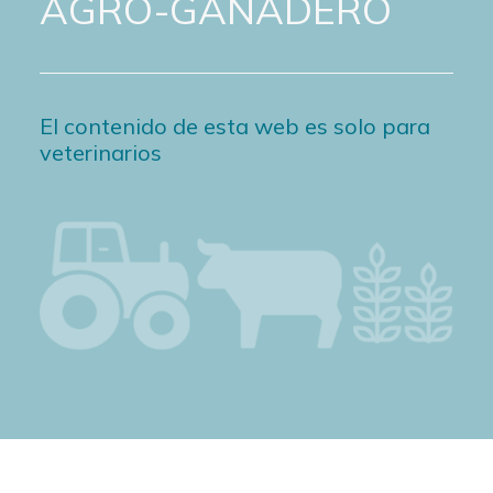
AGRO-GANADERO
El contenido de esta web es solo para
veterinarios