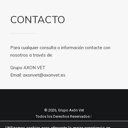
CONTACTO
Para cualquier consulta o información contacte con
nosotros a través de:
Grupo AXON VET
Email:
axonvet@axonvet.es
© 2026, Grupo Axón Vet
Todos los Derechos Reservados ǀ
Aviso legal y Politica de privacidad
ǀ
Utilizamos cookies para ofrecerte la mejor experiencia en