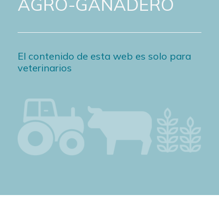
AGRO-GANADERO
El contenido de esta web es solo para
veterinarios