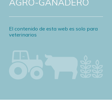
AGRO-GANADERO
El contenido de esta web es solo para
veterinarios