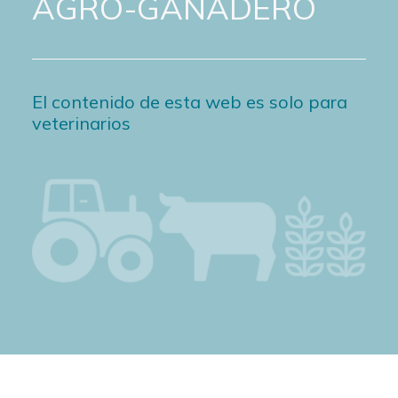
AGRO-GANADERO
El contenido de esta web es solo para
veterinarios