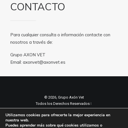
CONTACTO
Para cualquier consulta o información contacte con
nosotros a través de:
Grupo AXON VET
Email:
axonvet@axonvet.es
© 2026, Grupo Axón Vet
Todos los Derechos Reservados ǀ
Aviso legal y Politica de privacidad
ǀ
Utilizamos cookies para ofrecerte la mejor experiencia en
Política de cookies
nuestra web.
Puedes aprender más sobre qué cookies utilizamos o