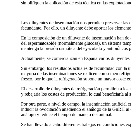
simplifiquen la aplicación de esta técnica en las explotacion
Los diluyentes de inseminación nos permiten preservar las c
fecundante. Por ello, un diluyente debe aportar los element
En la composición de un diluyente de inseminación han de a
del espermatozoide (normalmente glucosa), un sistema tamp
mantenga la presión osmótica del eyaculado y antibióticos p
Actualmente, se comercializan en España varios diluyentes 
Sin embargo, los resultados actuales de fecundidad con la ut
mayoría de las inseminaciones se realicen con semen refri
fresco, por lo que la refrigeración supone un mayor coste e
El desarrollo de diluyentes de refrigeración permitiría a lo
y rebajaría los costes de producción, lo cual beneficiaría al s
Por otra parte, a nivel de campo, la inseminación artificia
inducir la ovocitación añadiendo el análogo de la GnRH al d
análogo y reduce el tiempo de manejo del animal.
Se han llevado a cabo diferentes trabajos en condiciones ex