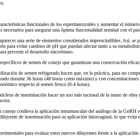
es.
aracterísticas funcionales de los espermatozoides y aumentar el número
os necesarios para asegurar una óptima funcionalidad seminal con el pas
parecer una serie de elementos considerados imprescindibles. Así, se p
ón para evitar cambios de pH que puedan afectar tanto a su metabolism
ara prevenir el desarrollo microbiano.
específicos de semen de conejo que garantizan una conservación eficaz d
ilización de semen refrigerado hacen que, en la práctica, para no compr
gerado durante 36 horas (48 horas como máximo) y con concentraciones 
conómico respecto al semen fresco (0-4 horas).
s núcleos de inseminación hacer un uso más racional de la mano de obra 
ector.
l en conejo conlleva la aplicación intramuscular del análogo de la GnRH
iluyente de inseminación para su aplicación intravaginal, lo que evita 
perimentales para evaluar estos nuevos diluyentes frente a la aplicació