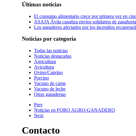
Últimas noticias
El consumo alimentario crece por primera vez en cinc
ASAJA Ávila canaliza envíos solidarios de zanahorias
Los ganaderos afectados por los incendios recuperará
Noticias por categoría
Todas las noticias
Noticias destacadas
Agricultura
Avicultura
Ovino/Caprino
Porcino
Vacuno de carne
Vacuno de leche
Otras ganaderias
Prev
Noticias en FORO AGRO-GANADERO
Next
Contacto