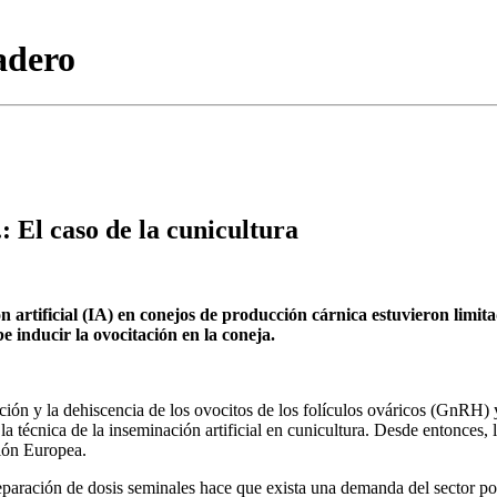
adero
.: El caso de la cunicultura
ón artificial (IA) en conejos de producción cárnica estuvieron limit
e inducir la ovocitación en la coneja.
ión y la dehiscencia de los ovocitos de los folículos ováricos (GnRH) 
 técnica de la inseminación artificial en cunicultura. Desde entonces, l
ión Europea.
paración de dosis seminales hace que exista una demanda del sector por