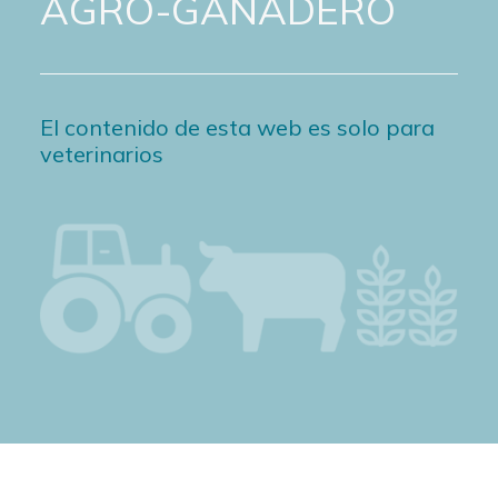
AGRO-GANADERO
El contenido de esta web es solo para
veterinarios