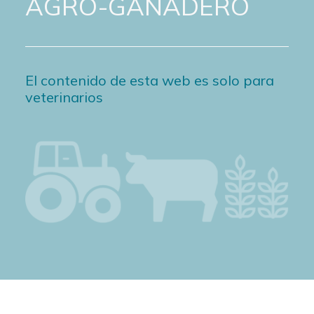
AGRO-GANADERO
El contenido de esta web es solo para
veterinarios