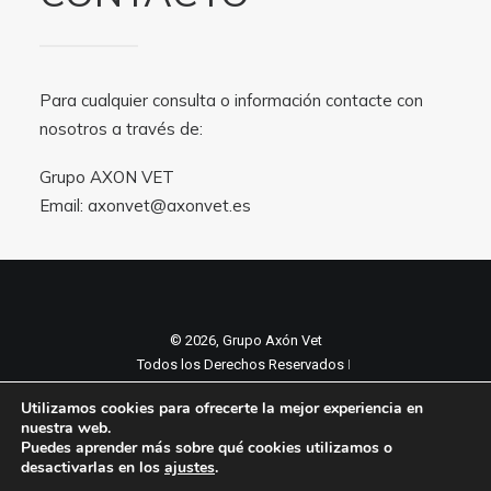
Para cualquier consulta o información contacte con
nosotros a través de:
Grupo AXON VET
Email:
axonvet@axonvet.es
© 2026, Grupo Axón Vet
Todos los Derechos Reservados ǀ
Aviso legal y Politica de privacidad
ǀ
Utilizamos cookies para ofrecerte la mejor experiencia en
Política de cookies
nuestra web.
Puedes aprender más sobre qué cookies utilizamos o
desactivarlas en los
ajustes
.