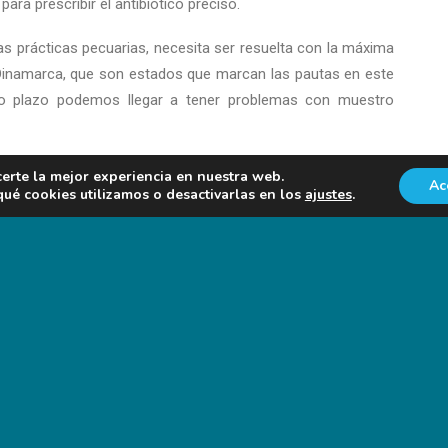
para prescribir el antibiótico preciso.
nas prácticas pecuarias, necesita ser resuelta con la máxima
 Dinamarca, que son estados que marcan las pautas en este
rto plazo podemos llegar a tener problemas con muestro
certe la mejor experiencia en nuestra web.
Ac
é cookies utilizamos o desactivarlas en los
ajustes
.
r un comentario.
NOTICIAS EN FORO AGRO-GANADERO