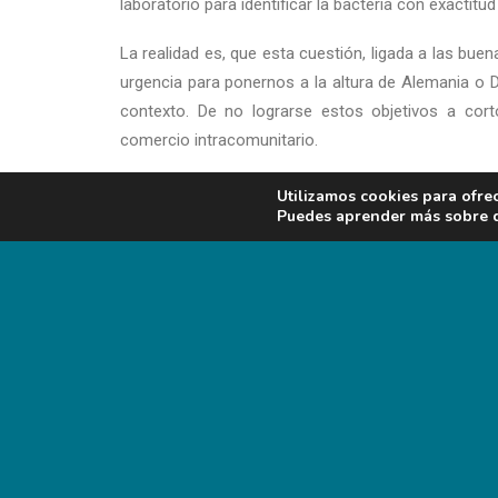
laboratorio para identificar la bacteria con exactitud 
La realidad es, que esta cuestión, ligada a las bue
urgencia para ponernos a la altura de Alemania o
contexto. De no lograrse estos objetivos a co
comercio intracomunitario.
Utilizamos cookies para ofre
Puedes aprender más sobre qu
ADD COMMENT
Lo siento, debes estar
conectado
para publica
PREV