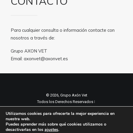
CONTACTO
Para cualquier consulta o información contacte con
nosotros a través de:
Grupo AXON VET
Email:
axonvet@axonvet.es
© 2026, Grupo Axón Vet
Todos los Derechos Reservados ǀ
Aviso legal y Politica de privacidad
ǀ
Utilizamos cookies para ofrecerte la mejor experiencia en
Política de cookies
nuestra web.
Puedes aprender más sobre qué cookies utilizamos o
desactivarlas en los
ajustes
.