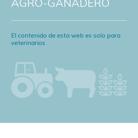
AGRO-GANADERO
El contenido de esta web es solo para
veterinarios