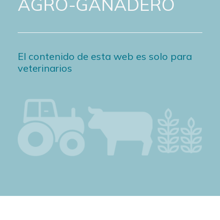
AGRO-GANADERO
El contenido de esta web es solo para
veterinarios