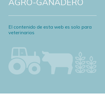
AGRO-GANADERO
El contenido de esta web es solo para
veterinarios