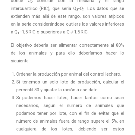
donde Q
coincide con la mediana y el rango
2
intercuartílico (RIC), que sería Q
-Q
. Los datos que se
3
1
extienden más allá de este rango, son valores atípicos
en la serie considerándose outliers los valores inferiores
a Q
–1,5·RIC o superiores a Q
+1,5·RIC.
1
3
El objetivo debería ser alimentar correctamente al 80%
de los animales y para ello deberíamos hacer lo
siguiente:
Ordenar la producción por animal del control lechero.
Si tenemos un solo lote de producción, calcular el
percentil 80 y ajustar la ración a ese dato.
Si podemos hacer lotes, hacer tantos como sean
necesarios, según el número de animales que
podamos tener por lote, con el fin de evitar que el
número de animales fuera de rango supere el 5%, en
cualquiera de los lotes, debiendo ser estos