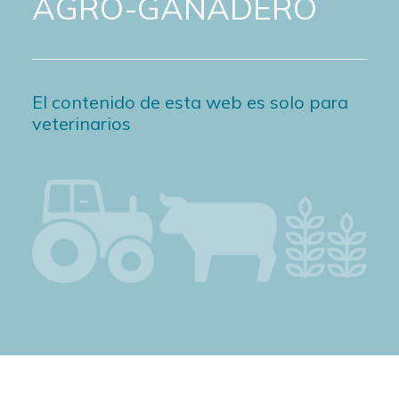
AGRO-GANADERO
El contenido de esta web es solo para
veterinarios