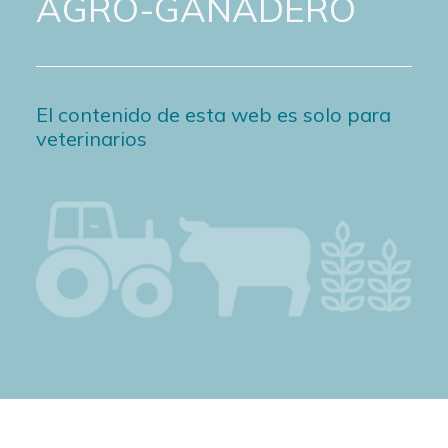
AGRO-GANADERO
El contenido de esta web es solo para
veterinarios