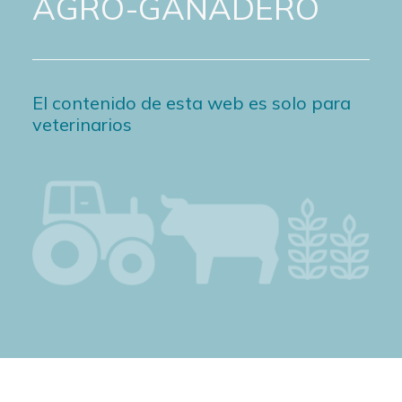
AGRO-GANADERO
El contenido de esta web es solo para
veterinarios