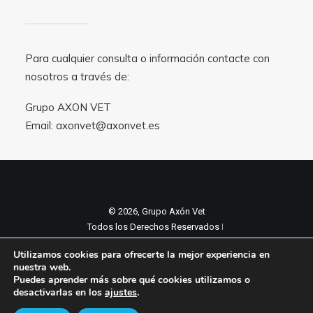
Para cualquier consulta o información contacte con
nosotros a través de:
Grupo AXON VET
Email:
axonvet@axonvet.es
© 2026, Grupo Axón Vet
Todos los Derechos Reservados ǀ
Aviso legal y Politica de privacidad
ǀ
Utilizamos cookies para ofrecerte la mejor experiencia en
Política de cookies
nuestra web.
Puedes aprender más sobre qué cookies utilizamos o
desactivarlas en los
ajustes
.