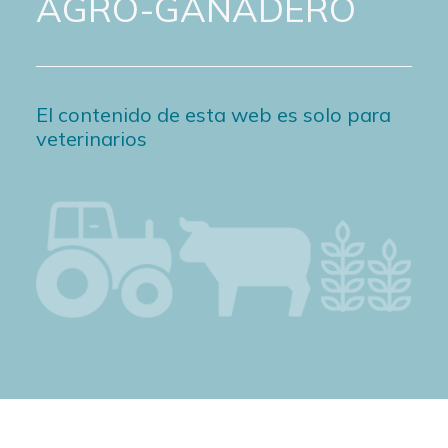
AGRO-GANADERO
El contenido de esta web es solo para
veterinarios