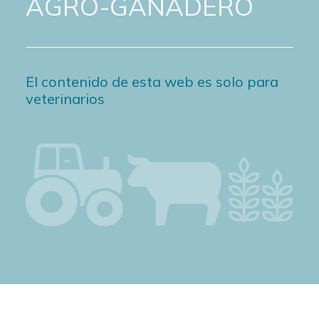
AGRO-GANADERO
El contenido de esta web es solo para
veterinarios