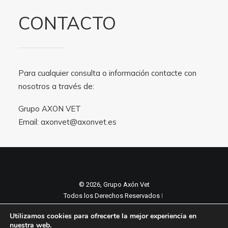
CONTACTO
Para cualquier consulta o información contacte con
nosotros a través de:
Grupo AXON VET
Email:
axonvet@axonvet.es
© 2026, Grupo Axón Vet
Todos los Derechos Reservados ǀ
Aviso legal y Politica de privacidad
ǀ
Utilizamos cookies para ofrecerte la mejor experiencia en
Política de cookies
nuestra web.