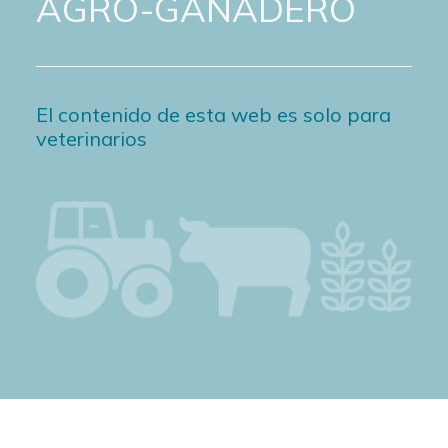
AGRO-GANADERO
El contenido de esta web es solo para
veterinarios