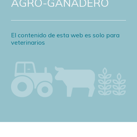
AGRO-GANADERO
El contenido de esta web es solo para
veterinarios