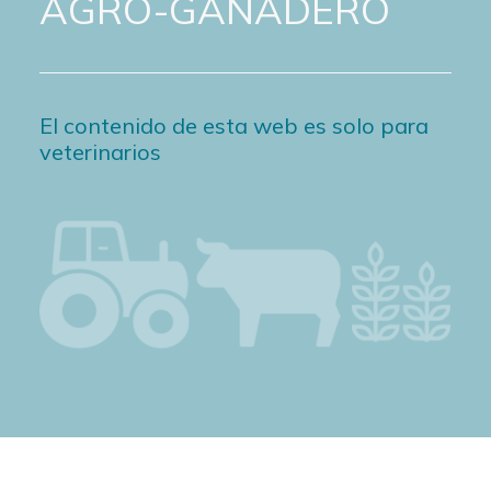
AGRO-GANADERO
El contenido de esta web es solo para
veterinarios