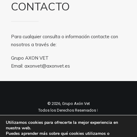
CONTACTO
Para cualquier consulta o información contacte con
nosotros a través de:
Grupo AXON VET
Email:
axonvet@axonvet.es
© 2026, Grupo Axón Vet
Todos los Derechos Reservados ǀ
Aviso legal y Politica de privacidad
ǀ
Utilizamos cookies para ofrecerte la mejor experiencia en
Política de cookies
nuestra web.
Puedes aprender más sobre qué cookies utilizamos o