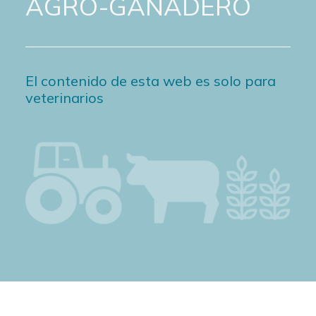
AGRO-GANADERO
El contenido de esta web es solo para
veterinarios