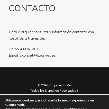
CONTACTO
Para cualquier consulta o información contacte con
nosotros a través de:
Grupo AXON VET
Email:
axonvet@axonvet.es
© 2026, Grupo Axón Vet
Todos los Derechos Reservados ǀ
Aviso legal y Politica de privacidad
ǀ
Utilizamos cookies para ofrecerte la mejor experiencia en
Política de cookies
nuestra web.