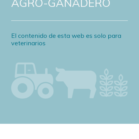
AGRO-GANADERO
El contenido de esta web es solo para
veterinarios