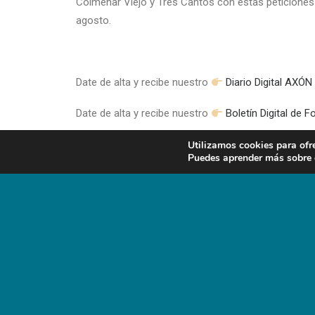
Colmenar Viejo y Tres Cantos con estas peticiones 
agosto.
Date de alta y recibe nuestro
Diario Digital AX
Date de alta y recibe nuestro
Boletín Digital de 
Noticias
animales de compañía
Utilizamos cookies para ofr
Puedes aprender más sobre q
Noticias
animales de producción
Trabajos técnicos
animales de producción
Trabajos técnicos
animales de compañía
—