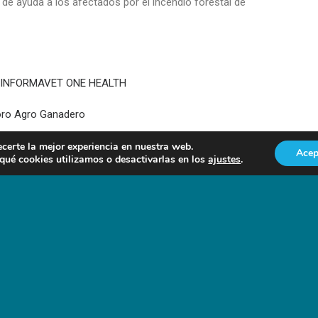
de ayuda a los afectados por el incendio forestal de
ÓN INFORMAVET ONE HEALTH
Foro Agro Ganadero
ecerte la mejor experiencia en nuestra web.
Acep
ué cookies utilizamos o desactivarlas en los
ajustes
.