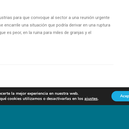
dustrias para que convoque al sector a una reunión urgente
e encarrile una situación que podría derivar en una ruptura
que es peor, en la ruina para miles de granjas y el
ecerte la mejor experiencia en nuestra web.
r un comentario.
Acep
ué cookies utilizamos o desactivarlas en los
ajustes
.