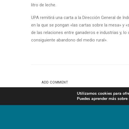
litro de leche.
UPA remitirá una carta a la Dirección General de In
en la que se pongan «las cartas sobre la mesa» y «s
de las relaciones entre ganaderos e industrias y, lo 
consiguiente abandono del medio rural».
ADD COMMENT
Lo siento, debes estar
Utilizamos cookies para ofr
conectado
para publica
Puedes aprender más sobre q