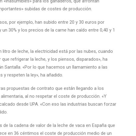
n «inasumibles» para los ganaderos, que afrontan
mportantes» subidas de costes de producción.
nsos, por ejemplo, han subido entre 20 y 30 euros por
 un 30% y los precios de la carne han caído entre 0,40 y 1
litro de leche, la electricidad está por las nubes, cuando
que refrigerar la leche, y los piensos, disparados», ha
n Santalla. «Por lo que hacemos un llamamiento a las
 y respeten la ley», ha añadido.
ras propuestas de contrato que están llegando a los
alimentaria, al no respetar el coste de producción. «Y
alcado desde UPA. «Con eso las industrias buscan forzar
dido.
 de la cadena de valor de la leche de vaca en España que
ablece en 36 céntimos el coste de producción medio de un