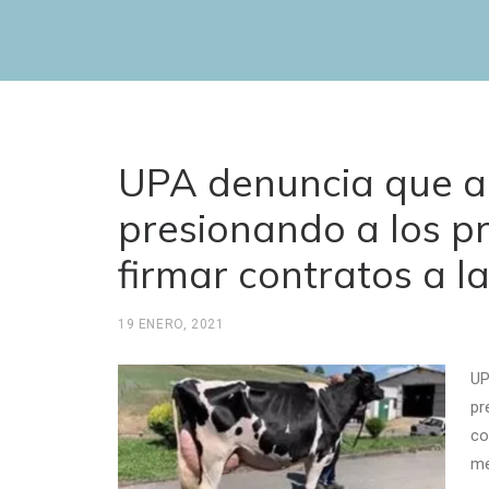
UPA denuncia que al
presionando a los p
firmar contratos a l
19 ENERO, 2021
UP
pr
co
me