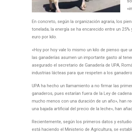
so
«i
En concreto, según la organización agraria, los pie
tonelada; la energía se ha encarecido entre un 25% y
euro por kilo.
«Hoy por hoy vale lo mismo un kilo de pienso que un 
las ganaderías asumen un importante gasto al tener 
asegurado el secretario de Ganadería de UPA, Romá
industrias lácteas para que respeten a los ganaderos
UPA ha hecho un llamamiento a no firmar las prime
ganaderos, pues estarían fuera de la Ley de cadena 
mucho menos con una duración de un año», han rec
una bajada artificial del precio de la leche», han aña
Recientemente, según los primeros datos y estudios
está haciendo el Ministerio de Agricultura, se est