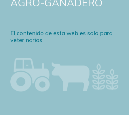
AGRO-GANADERO
El contenido de esta web es solo para
veterinarios