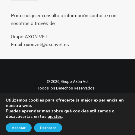
Para cualquier consulta o información contacte con
nosotros a través de:
Grupo AXON VET
Email:
axonvet@axonvet.es
© 2026, Grupo Axón Vet
Todos los Derechos Reservados ǀ
Aviso legal y Politica de privacidad
ǀ
Utilizamos cookies para ofrecerte la mejor experiencia en
Política de cookies
nuestra web.
Puedes aprender más sobre qué cookies utilizamos o
desactivarlas en los
ajustes
.
Aceptar
Rechazar