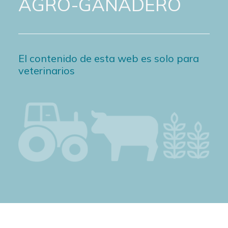
AGRO-GANADERO
El contenido de esta web es solo para
veterinarios