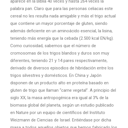
aparece en la Biblia 40 veces y hasta 264 veces la
palabra pan. Claro que para las personas celiacas este
cereal no les resulta nada amigable y más el trigo actual
que contiene un mayor porcentaje de gluten, siendo
además deficiente en un aminoácido esencial, la lisina,
teniendo más energía que la cebada (2.500 kcal EN/kg).
Como curiosidad, sabemos que el número de
cromosomas de los trigos blandos y duros son muy
diferentes, teniendo 21 y 14 pares respectivamente,
derivado de diversos episodios de hibridación entre los
trigos silvestres y domésticos. En China y Japón
disponen de un producto alto en proteína basado en
gluten de trigo que llaman “carne vegetal”. A principio del
siglo XX, la masa antropogénica era igual al 3% de la
biomasa global del planeta, según un estudio publicado
en Nature por un equipo de científicos del Instituto
Weizmann de Ciencias de Israel. Entiéndase por dicha
masa a todos aquellos objetos que hemos fabricado los