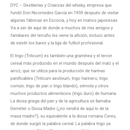
DYC – Destilerías y Crianzas del whisky, empresa que
fundó Don Nicomedes García en 1959 después de visitar
algunas fábricas en Escocia, y hoy en manos japonesas.
Va a ser de aquí de donde a muchos de mis amigos y
familiares del terruño les viene la afición, incluso antes
de existir los bares y la liga de futbol profesional.
El trigo (Triticum) es también una gramínea y el tercer
cereal más producido en el mundo después del maíz y el
arroz, que se utiliza para la producción de harinas
panificables (Triticum aestivum, trigo harinero, trigo
común, trigo de pan o trigo blando), sémola y otros
muchos productos alimenticios (trigo duro) de humana.
La diosa griega del pan y de la agricultura se llamaba
Deméter o Diosa Madre (¿no vendrá de aquí lo de la
masa madre?), su equivalente a la diosa romana Ceres,
de donde surgió la palabra cereal. La palabra trigo ya