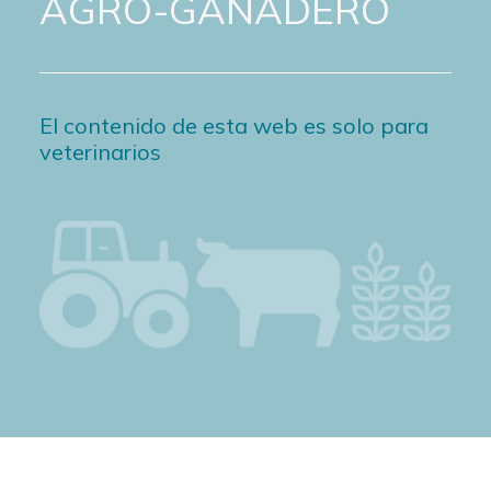
AGRO-GANADERO
El contenido de esta web es solo para
veterinarios