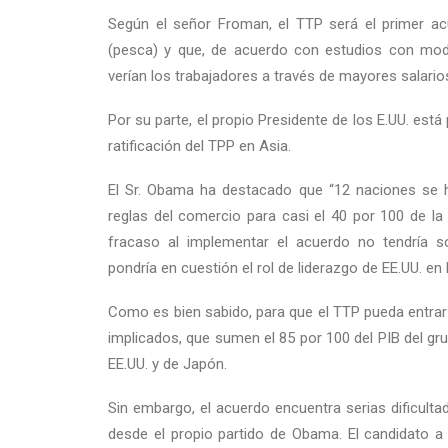
Según el señor Froman, el TTP será el primer ac
(pesca) y que, de acuerdo con estudios con mode
verían los trabajadores a través de mayores salarios
Por su parte, el propio Presidente de los E.UU. est
ratificación del TPP en Asia.
El Sr. Obama ha destacado que “12 naciones se h
reglas del comercio para casi el 40 por 100 de la
fracaso al implementar el acuerdo no tendría 
pondría en cuestión el rol de liderazgo de EE.UU. en l
Como es bien sabido, para que el TTP pueda entrar r
implicados, que sumen el 85 por 100 del PIB del gr
EE.UU. y de Japón.
Sin embargo, el acuerdo encuentra serias dificulta
desde el propio partido de Obama. El candidato a 