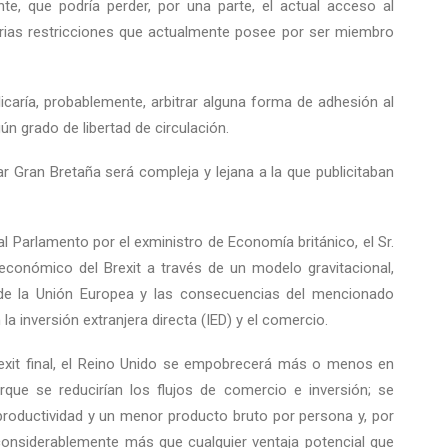
te, que podría perder, por una parte, el actual acceso al
arias restricciones que actualmente posee por ser miembro
licaría, probablemente, arbitrar alguna forma de adhesión al
n grado de libertad de circulación.
ar Gran Bretaña será compleja y lejana a la que publicitaban
l Parlamento por el exministro de Economía británico, el Sr.
económico del Brexit a través de un modelo gravitacional,
de la Unión Europea y las consecuencias del mencionado
la inversión extranjera directa (IED) y el comercio.
rexit final, el Reino Unido se empobrecerá más o menos en
rque se reducirían los flujos de comercio e inversión; se
roductividad y un menor producto bruto por persona y, por
considerablemente más que cualquier ventaja potencial que