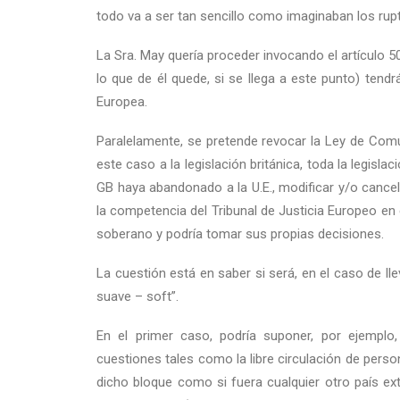
todo va a ser tan sencillo como imaginaban los rupt
La Sra. May quería proceder invocando el artículo 50
lo que de él quede, si se llega a este punto) tend
Europea.
Paralelamente, se pretende revocar la Ley de Comu
este caso a la legislación británica, toda la legislac
GB haya abandonado a la U.E., modificar y/o cancel
la competencia del Tribunal de Justicia Europeo en e
soberano y podría tomar sus propias decisiones.
La cuestión está en saber si será, en el caso de lle
suave – soft”.
En el primer caso, podría suponer, por ejempl
cuestiones tales como la libre circulación de pers
dicho bloque como si fuera cualquier otro país ext