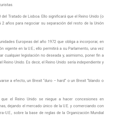
uristas.
 del Tratado de Lisboa. Ello significará que el Reino Unido (o
rá 2 años para negociar su separación del resto de la Unión
nidades Europeas del año 1972 que obliga a incorporar, en
ión vigente en la U.E.; ello permitirá a su Parlamento, una vez
ar cualquier legislación no deseada y, asimismo, poner fin a
l Reino Unido. Es decir, el Reino Unido sería independiente y
varse a efecto, un Brexit “duro – hard” o un Brexit “blando o
o, que el Reino Unido se niegue a hacer concesiones en
onas, dejando el mercado único de la U.E. y comerciando con
ra-U.E., sobre la base de reglas de la Organización Mundial