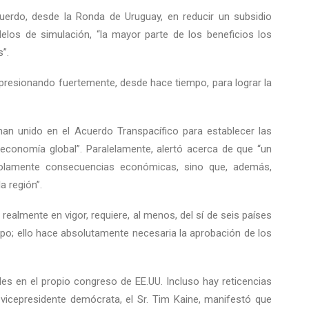
uerdo, desde la Ronda de Uruguay, en reducir un subsidio
los de simulación, “la mayor parte de los beneficios los
”.
á presionando fuertemente, desde hace tiempo, para lograr la
an unido en el Acuerdo Transpacífico para establecer las
 economía global”. Paralelamente, alertó acerca de que “un
solamente consecuencias económicas, sino que, además,
a región”.
ealmente en vigor, requiere, al menos, del sí de seis países
upo; ello hace absolutamente necesaria la aprobación de los
des en el propio congreso de EE.UU. Incluso hay reticencias
vicepresidente demócrata, el Sr. Tim Kaine, manifestó que