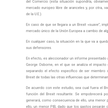
del Comercio (esta situación supondría, obviamen
mercado europeo libre de aranceles y, por otra, v
de la U.E.).
En caso de que se llegara a un Brexit «suave”, imp
mercado único de la Unión Europea a cambio de algú
En cualquier caso, la situación en la que va a qued
sus defensores.
En efecto, es aleccionador un informe presentado a
George Osborne, en el que se analiza el impacto 
separando el efecto específico de ser miembro 
Brexit de todas las otras influencias que determinan 
De acuerdo con este estudio, sea cual fuera el B
función del Brexit resultante. Se empobrecerá po
generará, como consecuencia de ello, una menor p
ello, un menor PIB, dado que los gastos pesarán 