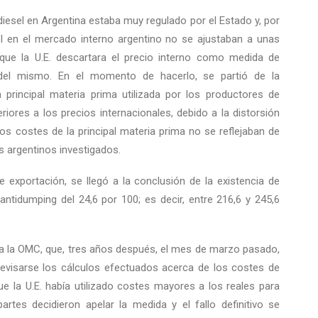
esel en Argentina estaba muy regulado por el Estado y, por
l en el mercado interno argentino no se ajustaban a unas
que la U.E. descartara el precio interno como medida de
 del mismo. En el momento de hacerlo, se partió de la
 principal materia prima utilizada por los productores de
eriores a los precios internacionales, debido a la distorsión
los costes de la principal materia prima no se reflejaban de
s argentinos investigados.
 exportación, se llegó a la conclusión de la existencia de
antidumping del 24,6 por 100; es decir, entre 216,6 y 245,6
o a la OMC, que, tres años después, el mes de marzo pasado,
revisarse los cálculos efectuados acerca de los costes de
e la U.E. había utilizado costes mayores a los reales para
rtes decidieron apelar la medida y el fallo definitivo se