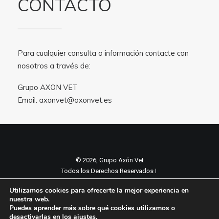
CONTACTO
Para cualquier consulta o información contacte con
nosotros a través de:
Grupo AXON VET
Email:
axonvet@axonvet.es
© 2026, Grupo Axón Vet
Todos los Derechos Reservados ǀ
Aviso legal y Politica de privacidad
ǀ
Utilizamos cookies para ofrecerte la mejor experiencia en
Política de cookies
nuestra web.
Puedes aprender más sobre qué cookies utilizamos o
desactivarlas en los
ajustes
.