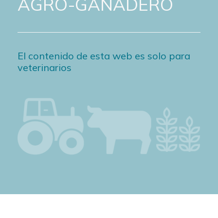
AGRO-GANADERO
El contenido de esta web es solo para
veterinarios