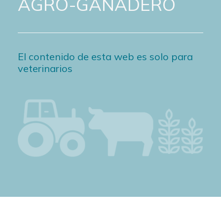
AGRO-GANADERO
El contenido de esta web es solo para
veterinarios