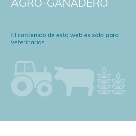
AGRO-GANADERO
El contenido de esta web es solo para
veterinarios