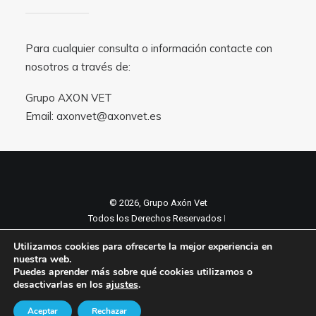
Para cualquier consulta o información contacte con
nosotros a través de:
Grupo AXON VET
Email:
axonvet@axonvet.es
© 2026, Grupo Axón Vet
Todos los Derechos Reservados ǀ
Aviso legal y Politica de privacidad
ǀ
Utilizamos cookies para ofrecerte la mejor experiencia en
Política de cookies
nuestra web.
Puedes aprender más sobre qué cookies utilizamos o
desactivarlas en los
ajustes
.
Aceptar
Rechazar