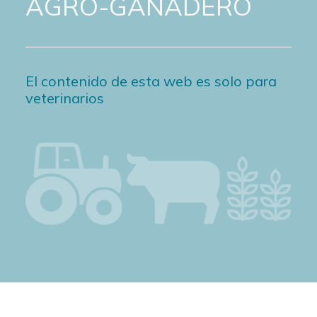
AGRO-GANADERO
El contenido de esta web es solo para
veterinarios