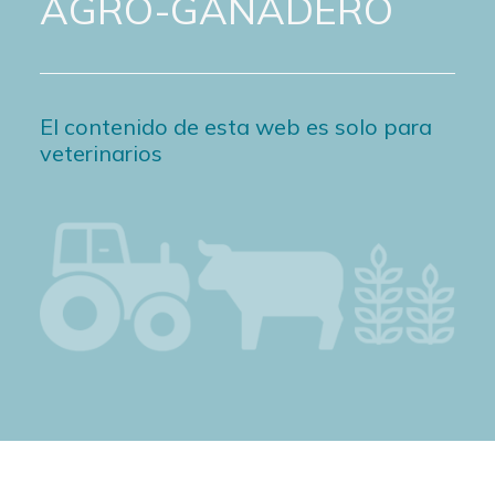
AGRO-GANADERO
El contenido de esta web es solo para
veterinarios