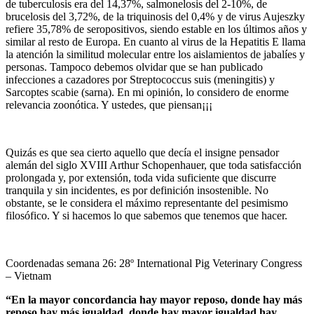
de tuberculosis era del 14,37%, salmonelosis del 2-10%, de
brucelosis del 3,72%, de la triquinosis del 0,4% y de virus Aujeszky
refiere 35,78% de seropositivos, siendo estable en los últimos años y
similar al resto de Europa. En cuanto al virus de la Hepatitis E llama
la atención la similitud molecular entre los aislamientos de jabalíes y
personas. Tampoco debemos olvidar que se han publicado
infecciones a cazadores por Streptococcus suis (meningitis) y
Sarcoptes scabie (sarna). En mi opinión, lo considero de enorme
relevancia zoonótica. Y ustedes, que piensan¡¡¡
Quizás es que sea cierto aquello que decía el insigne pensador
alemán del siglo XVIII Arthur Schopenhauer, que toda satisfacción
prolongada y, por extensión, toda vida suficiente que discurre
tranquila y sin incidentes, es por definición insostenible. No
obstante, se le considera el máximo representante del pesimismo
filosófico. Y si hacemos lo que sabemos que tenemos que hacer.
Coordenadas semana 26: 28º International Pig Veterinary Congress
– Vietnam
“En la mayor concordancia hay mayor reposo, donde hay más
reposo hay más igualdad, donde hay mayor igualdad hay