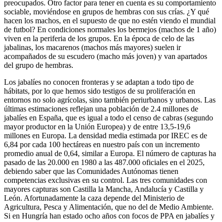
preocupados. Otro factor para tener en cuenta es su comportamiento
sociable, moviéndose en grupos de hembras con sus crías. ¿Y qué
hacen los machos, en el supuesto de que no estén viendo el mundial
de futbol? En condiciones normales los bermejos (machos de 1 año)
viven en la periferia de los grupos. En la época de celo de las
jabalinas, los macarenos (machos más mayores) suelen ir
acompañados de su escudero (macho más joven) y van apartados
del grupo de hembras.
Los jabalíes no conocen fronteras y se adaptan a todo tipo de
hábitats, por lo que hemos sido testigos de su proliferación en
entornos no solo agrícolas, sino también periurbanos y urbanos. Las
últimas estimaciones reflejan una población de 2.4 millones de
jabalíes en España, que es igual a todo el censo de cabras (segundo
mayor productor en la Unión Europea) y de entre 13,5-19,6
millones en Europa. La densidad media estimada por IREC es de
6,84 por cada 100 hectáreas en nuestro país con un incremento
promedio anual de 0,64, similar a Europa. El número de capturas ha
pasado de las 20.000 en 1980 a las 487.000 oficiales en el 2025,
debiendo saber que las Comunidades Autónomas tienen
competencias exclusivas en su control. Las tres comunidades con
mayores capturas son Castilla la Mancha, Andalucía y Castilla y
León. Afortunadamente la caza depende del Ministerio de
Agricultura, Pesca y Alimentación, que no del de Medio Ambiente.
Si en Hungría han estado ocho años con focos de PPA en jabalíes y