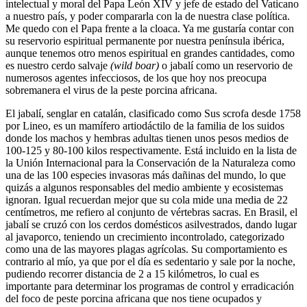
intelectual y moral del Papa León XIV y jefe de estado del Vaticano
a nuestro país, y poder compararla con la de nuestra clase política.
Me quedo con el Papa frente a la cloaca. Ya me gustaría contar con
su reservorio espiritual permanente por nuestra península ibérica,
aunque tenemos otro menos espiritual en grandes cantidades, como
es nuestro cerdo salvaje
(wild boar)
o jabalí como un reservorio de
numerosos agentes infecciosos, de los que hoy nos preocupa
sobremanera el virus de la peste porcina africana.
El jabalí, senglar en catalán, clasificado como Sus scrofa desde 1758
por Lineo, es un mamífero artiodáctilo de la familia de los suidos
donde los machos y hembras adultas tienen unos pesos medios de
100-125 y 80-100 kilos respectivamente. Está incluido en la lista de
la Unión Internacional para la Conservación de la Naturaleza como
una de las 100 especies invasoras más dañinas del mundo, lo que
quizás a algunos responsables del medio ambiente y ecosistemas
ignoran. Igual recuerdan mejor que su cola mide una media de 22
centímetros, me refiero al conjunto de vértebras sacras. En Brasil, el
jabalí se cruzó con los cerdos domésticos asilvestrados, dando lugar
al javaporco, teniendo un crecimiento incontrolado, categorizado
como una de las mayores plagas agrícolas. Su comportamiento es
contrario al mío, ya que por el día es sedentario y sale por la noche,
pudiendo recorrer distancia de 2 a 15 kilómetros, lo cual es
importante para determinar los programas de control y erradicación
del foco de peste porcina africana que nos tiene ocupados y