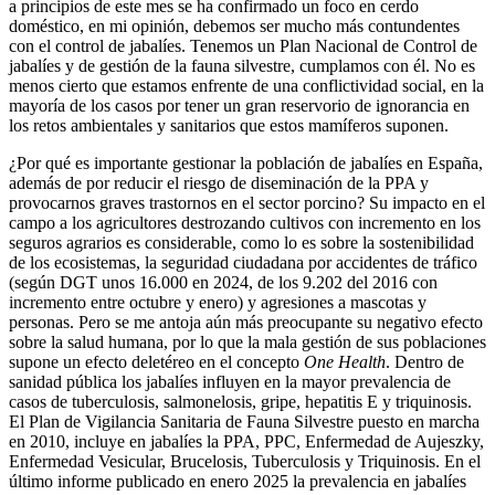
a principios de este mes se ha confirmado un foco en cerdo
doméstico, en mi opinión, debemos ser mucho más contundentes
con el control de jabalíes. Tenemos un Plan Nacional de Control de
jabalíes y de gestión de la fauna silvestre, cumplamos con él. No es
menos cierto que estamos enfrente de una conflictividad social, en la
mayoría de los casos por tener un gran reservorio de ignorancia en
los retos ambientales y sanitarios que estos mamíferos suponen.
¿Por qué es importante gestionar la población de jabalíes en España,
además de por reducir el riesgo de diseminación de la PPA y
provocarnos graves trastornos en el sector porcino? Su impacto en el
campo a los agricultores destrozando cultivos con incremento en los
seguros agrarios es considerable, como lo es sobre la sostenibilidad
de los ecosistemas, la seguridad ciudadana por accidentes de tráfico
(según DGT unos 16.000 en 2024, de los 9.202 del 2016 con
incremento entre octubre y enero) y agresiones a mascotas y
personas. Pero se me antoja aún más preocupante su negativo efecto
sobre la salud humana, por lo que la mala gestión de sus poblaciones
supone un efecto deletéreo en el concepto
One Health
. Dentro de
sanidad pública los jabalíes influyen en la mayor prevalencia de
casos de tuberculosis, salmonelosis, gripe, hepatitis E y triquinosis.
El Plan de Vigilancia Sanitaria de Fauna Silvestre puesto en marcha
en 2010, incluye en jabalíes la PPA, PPC, Enfermedad de Aujeszky,
Enfermedad Vesicular, Brucelosis, Tuberculosis y Triquinosis. En el
último informe publicado en enero 2025 la prevalencia en jabalíes