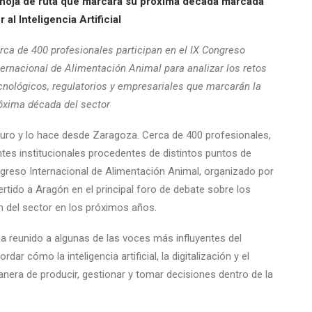
 hoja de ruta que marcará su próxima década marcada
r al Inteligencia Artificial
rca de 400 profesionales participan en el IX Congreso
ternacional de Alimentación Animal para analizar los retos
cnológicos, regulatorios y empresariales que marcarán la
óxima década del sector
futuro y lo hace desde Zaragoza. Cerca de 400 profesionales,
ntes institucionales procedentes de distintos puntos de
ngreso Internacional de Alimentación Animal, organizado por
tido a Aragón en el principal foro de debate sobre los
n del sector en los próximos años.
ha reunido a algunas de las voces más influyentes del
ar cómo la inteligencia artificial, la digitalización y el
nera de producir, gestionar y tomar decisiones dentro de la