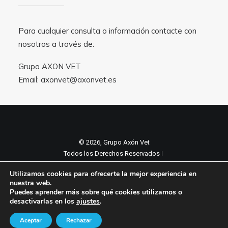
Para cualquier consulta o información contacte con
nosotros a través de:
Grupo AXON VET
Email:
axonvet@axonvet.es
© 2026, Grupo Axón Vet
Todos los Derechos Reservados ǀ
Aviso legal y Politica de privacidad
ǀ
Utilizamos cookies para ofrecerte la mejor experiencia en
Política de cookies
nuestra web.
Puedes aprender más sobre qué cookies utilizamos o
desactivarlas en los
ajustes
.
Aceptar
Rechazar