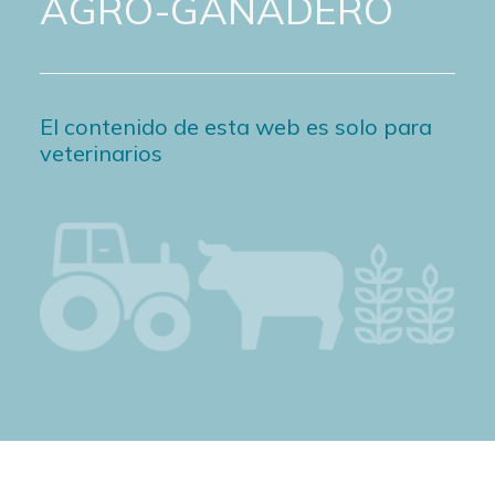
AGRO-GANADERO
El contenido de esta web es solo para
veterinarios