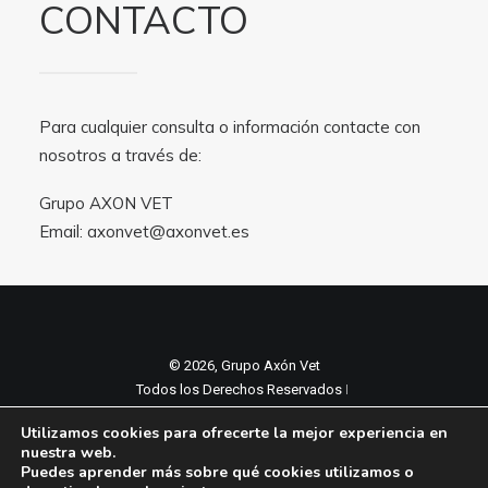
CONTACTO
Para cualquier consulta o información contacte con
nosotros a través de:
Grupo AXON VET
Email:
axonvet@axonvet.es
© 2026, Grupo Axón Vet
Todos los Derechos Reservados ǀ
Aviso legal y Politica de privacidad
ǀ
Utilizamos cookies para ofrecerte la mejor experiencia en
Política de cookies
nuestra web.
Puedes aprender más sobre qué cookies utilizamos o