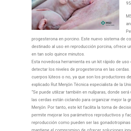
95
MS
an
Pe
progesterona en porcino. Este nuevo sistema de con
destinado al uso en reproducción porcina, ofrece un
en tan solo quince minutos.
Esta novedosa herramienta es un kit rápido de uso e
detectar los niveles de progesterona en las cerdas.
cuerpos lúteos o no, ya que son los productores de
explicado Rut Menjón Técnica especialista de la Un
“Se puede utilizar también en nulíparas, donde será
las cerdas están ciclando para organizar mejor la g
Menjón. Por tanto, este kit facilita la toma de decisi
permite mejorar los parámetros reproductivos y fac
reproducción como pueden ser las gonadotropinas o
mantiene el compromiso de ofrecer soluciones inno