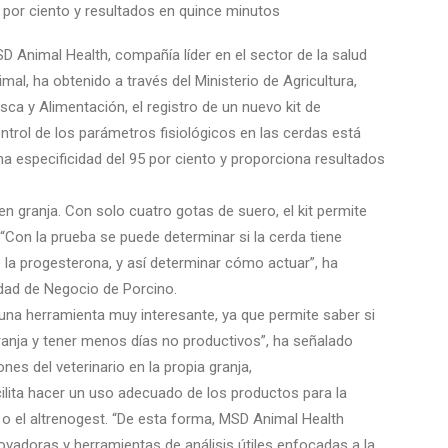
 por ciento y resultados en quince minutos
D Animal Health, compañía líder en el sector de la salud
imal, ha obtenido a través del Ministerio de Agricultura,
sca y Alimentación, el registro de un nuevo kit de
trol de los parámetros fisiológicos en las cerdas está
a especificidad del 95 por ciento y proporciona resultados
n granja. Con solo cuatro gotas de suero, el kit permite
 “Con la prueba se puede determinar si la cerda tiene
 la progesterona, y así determinar cómo actuar”, ha
idad de Negocio de Porcino.
 una herramienta muy interesante, ya que permite saber si
ranja y tener menos días no productivos”, ha señalado
ones del veterinario en la propia granja,
ilita hacer un uso adecuado de los productos para la
 el altrenogest. “De esta forma, MSD Animal Health
vadoras y herramientas de análisis útiles enfocadas a la