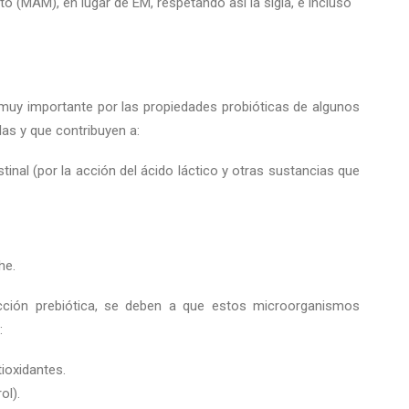
(MAM), en lugar de EM, respetando así la sigla, e incluso
muy importante por las propiedades probióticas de algunos
as y que contribuyen a:
tinal (por la acción del ácido láctico y otras sustancias que
he.
cción prebiótica, se deben a que estos microorganismos
:
ioxidantes.
ol).