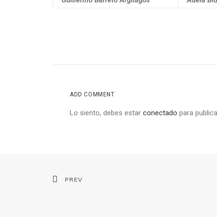
Guillermo Barreto Argilagos
Adela Bi
ADD COMMENT
Lo siento, debes estar
conectado
para publica
PREV