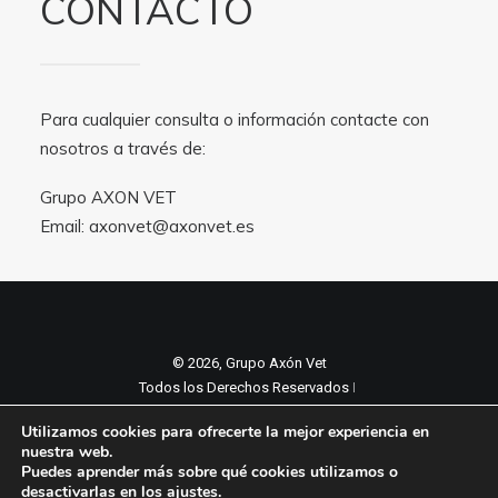
CONTACTO
Para cualquier consulta o información contacte con
nosotros a través de:
Grupo AXON VET
Email:
axonvet@axonvet.es
© 2026, Grupo Axón Vet
Todos los Derechos Reservados ǀ
Aviso legal y Politica de privacidad
ǀ
Utilizamos cookies para ofrecerte la mejor experiencia en
Política de cookies
nuestra web.
Puedes aprender más sobre qué cookies utilizamos o
desactivarlas en los
ajustes
.