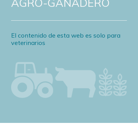
AGRO-GANADERO
El contenido de esta web es solo para
veterinarios